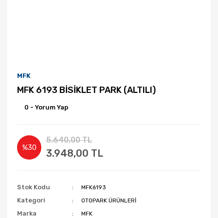
MFK
MFK 6193 BİSİKLET PARK (ALTILI)
0 - Yorum Yap
5.640,00 TL
%30
3.948,00 TL
Stok Kodu
MFK6193
Kategori
OTOPARK ÜRÜNLERİ
Marka
MFK