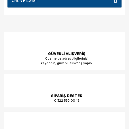
ÜRÜN BILGISI
GÜVENLİ ALIŞVERİŞ
Ödeme ve adres bilgilerinizi
kaydedin, güvenli alışveriş yapın.
SİPARİŞ DESTEK
0 322 530 00 13