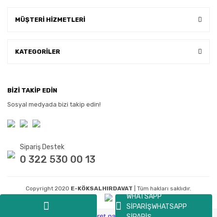
MÜŞTERİ HİZMETLERİ
KATEGORİLER
BİZİ TAKİP EDİN
Sosyal medyada bizi takip edin!
Sipariş Destek
0 322 530 00 13
Copyright 2020
E-KÖKSALHIRDAVAT
| Tüm hakları saklıdır.
WHATSAPP
SİPARİŞ
WHATSAPP
SİPARİŞ
ile
ideasoft
e-