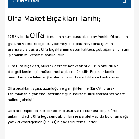
ÜRÜN BILGISI
Olfa
Maket Bıçakları Tarihi;
Olfa
1956 yılında
firmasının kurucusu olan bay Yoshio Okada'nın;
gücünü ve keskinliğini kaybetmeyen bıçak ihtiyacına çözüm
aramasıyla başlar. Olfa bıçaklarının üstün kalitesi, çok aşamalı üretim
işleminin mükemmel sonucudur.
Tüm Olfa bıçakları, yüksek derece net keskinlik, uzun ömürlü ve
dengeli kesim için mükemmel açılarda üretilir. Bıçaklar konik
boyutlama ve bileme işlemleri sırasında sertliklerini kaybetmez.
Olfa bıçakları, açısı, uzunluğu ve genişlikleri ile (Kır-At) olarak
tanımlanan bıçak endüstrisinde günümüzde uluslararası standart
haline gelmiştir.
Olfa adı Japonca iki kelimeden oluşur ve tercümesi "bıçak fireni"
anlamındadır. Olfa logosundaki birbirine paralel yapıda bulunan sağa
yatık dikdörtgenler, (Kır-At) bıçaklarını temsil eder.