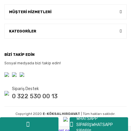
MÜŞTERİ HİZMETLERİ
KATEGORİLER
BİZİ TAKİP EDİN
Sosyal medyada bizi takip edin!
Sipariş Destek
0 322 530 00 13
Copyright 2020
E-KÖKSALHIRDAVAT
| Tüm hakları saklıdır.
WHATSAPP
SİPARİŞ
WHATSAPP
SİPARİŞ
ile
ideasoft
e-