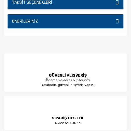
TAKSIT SEÇENEKLERI
ÖNERILERINIZ
GÜVENLİ ALIŞVERİŞ
Ödeme ve adres bilgilerinizi
kaydedin, güvenli alışveriş yapın.
SİPARİŞ DESTEK
0 322 530 00 13