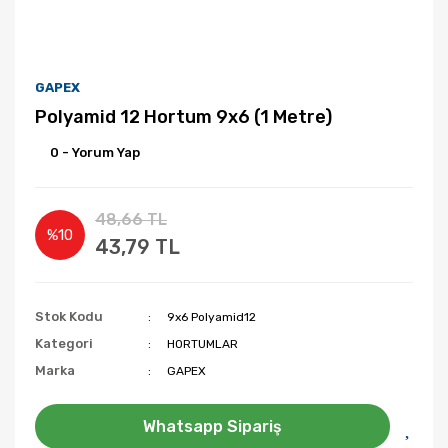
GAPEX
Polyamid 12 Hortum 9x6 (1 Metre)
0 - Yorum Yap
48,66 TL
%10
43,79 TL
Stok Kodu
9x6 Polyamid12
Kategori
HORTUMLAR
Marka
GAPEX
Whatsapp Sipariş