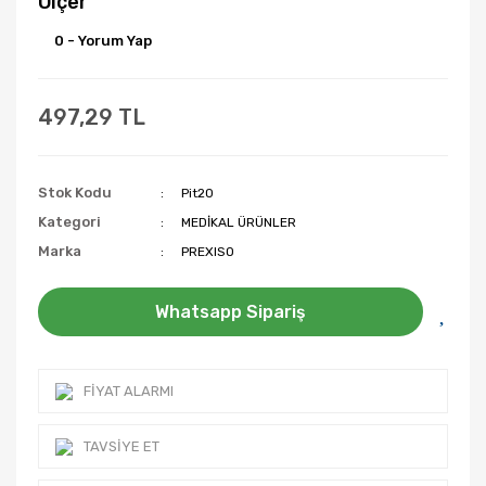
Ölçer
0 - Yorum Yap
497,29 TL
Stok Kodu
Pit20
Kategori
MEDİKAL ÜRÜNLER
Marka
PREXISO
Whatsapp Sipariş
FIYAT ALARMI
TAVSIYE ET