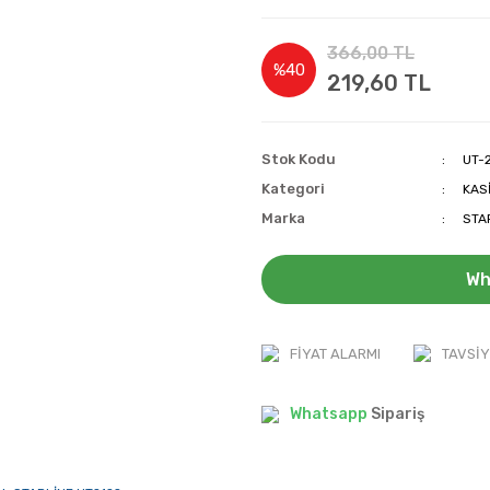
366,00 TL
%40
219,60 TL
Stok Kodu
UT-
Kategori
KAS
Marka
STA
Wh
FIYAT ALARMI
TAVSIY
Whatsapp
Sipariş