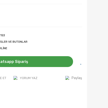
2122
İSLER VE BUTONLAR
RLİNE
atsapp Sipariş
Paylaş
E ET
YORUM YAZ