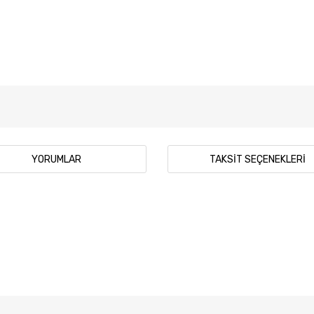
YORUMLAR
TAKSIT SEÇENEKLERI
 diğer konularda yetersiz gördüğünüz noktaları öneri formunu kullanarak tar