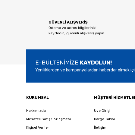
Görüş ve önerileriniz için teşekkür ederiz.
Ürün resmi kalitesiz, bozuk veya görüntülenemiyor.
GÜVENLİ ALIŞVERİŞ
Ürün açıklamasında eksik bilgiler bulunuyor.
Ödeme ve adres bilgilerinizi
kaydedin, güvenli alışveriş yapın.
Ürün bilgilerinde hatalar bulunuyor.
Ürün fiyatı diğer sitelerden daha pahalı.
Bu ürüne benzer farklı alternatifler olmalı.
E-BÜLTENİMİZE
KAYDOLUN!
Yeniliklerden ve kampanyalardan haberdar olmak içi
KURUMSAL
MÜŞTERİ HİZMETLE
Hakkımızda
Üye Girişi
Mesafeli Satış Sözleşmesi
Kargo Takibi
Kişisel Veriler
İletişim