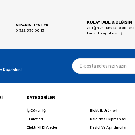
Bu ürüne ilk yorumu siz yapın!
KOLAY İADE & DEĞİŞİM
Yorum Yaz
SİPARİŞ DESTEK
Aldığınız ürünü iade etmek 
0 322 530 00 13
kadar kolay olmamıştı.
n Kaydolun!
Gönder
Rİ
KATEGORİLER
İş Güvenliği
Elektrik Ürünleri
El Aletleri
Kaldırma Ekipmanları
Elektrikli El Aletleri
Kesici Ve Aşındırıcılar