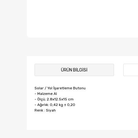
ÜRÜN BILGISI
Solar / Yol İşaretleme Butonu
- Malzeme Al
- Ölçü; 2.8x12.5x15 cm
- Ağırlık: 0,42 kg ± 0,20
Renk : Siyah
Bu ürünün fiyat bilgisi, resim, ürün açıklamalarında ve