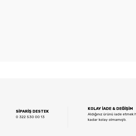
 diğer konularda yetersiz gördüğünüz noktaları öneri formunu kullanarak tar
Bu ürüne ilk yorumu siz yapın!
KOLAY İADE & DEĞİŞİM
Yorum Yaz
SİPARİŞ DESTEK
Aldığınız ürünü iade etmek 
0 322 530 00 13
kadar kolay olmamıştı.