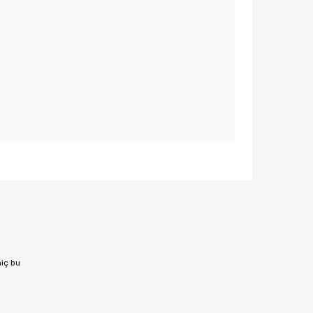
afımıza iletebilirsiniz.
hiç bu