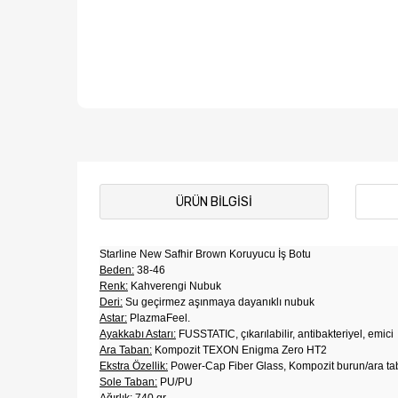
ÜRÜN BILGISI
Starline New Safhir Brown Koruyucu İş Botu
Beden:
38-46
Renk:
Kahverengi Nubuk
Deri:
Su geçirmez aşınmaya dayanıklı nubuk
Astar:
PlazmaFeel.
Ayakkabı Astarı:
FUSSTATIC, çıkarılabilir, antibakteriyel, emici
Ara Taban:
Kompozit TEXON Enigma Zero HT2
Ekstra Özellik:
Power-Cap Fiber Glass, Kompozit burun/ara t
Sole Taban:
PU/PU