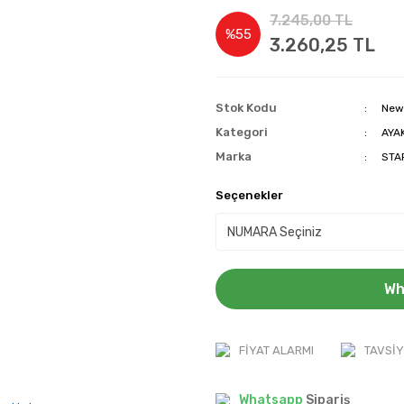
7.245,00 TL
%55
3.260,25 TL
Stok Kodu
New
Kategori
AYA
Marka
STA
Seçenekler
Wh
FIYAT ALARMI
TAVSIY
Whatsapp
Sipariş