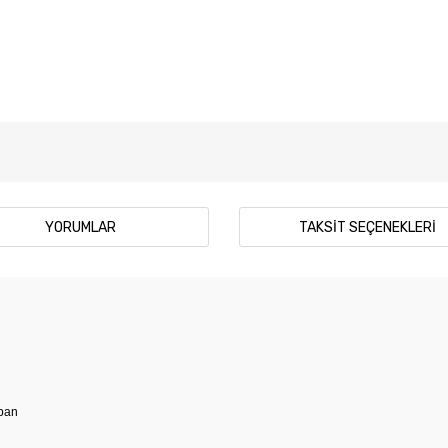
YORUMLAR
TAKSIT SEÇENEKLERI
aban