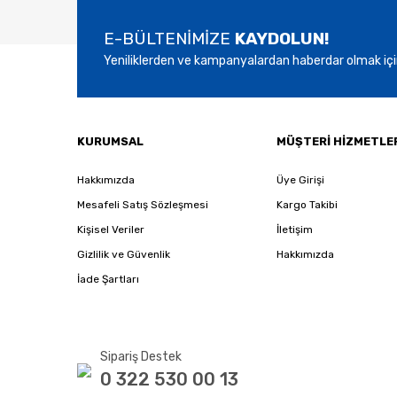
Bu ürüne benzer farklı alternatifler olmalı.
E-BÜLTENİMİZE
KAYDOLUN!
Yeniliklerden ve kampanyalardan haberdar olmak içi
KURUMSAL
MÜŞTERİ HİZMETLE
Hakkımızda
Üye Girişi
Mesafeli Satış Sözleşmesi
Kargo Takibi
Kişisel Veriler
İletişim
Gizlilik ve Güvenlik
Hakkımızda
İade Şartları
Sipariş Destek
0 322 530 00 13