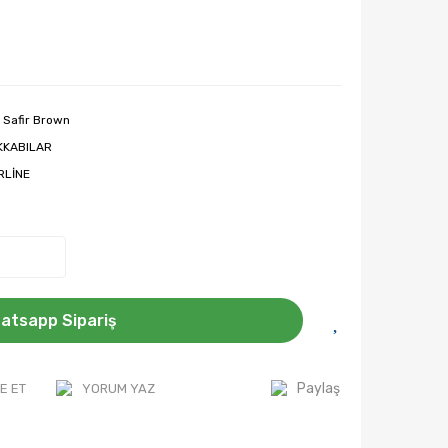
 Safir Brown
KKABILAR
RLİNE
atsapp Sipariş
Paylaş
E ET
YORUM YAZ