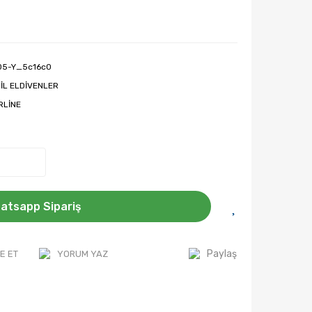
05-Y_5c16c0
RİL ELDİVENLER
RLİNE
atsapp Sipariş
Paylaş
E ET
YORUM YAZ