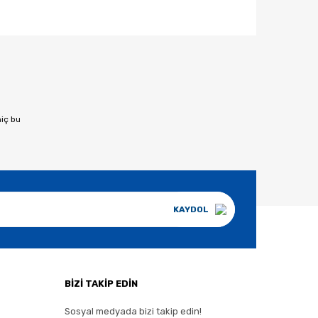
afımıza iletebilirsiniz.
hiç bu
KAYDOL
BİZİ TAKİP EDİN
Sosyal medyada bizi takip edin!