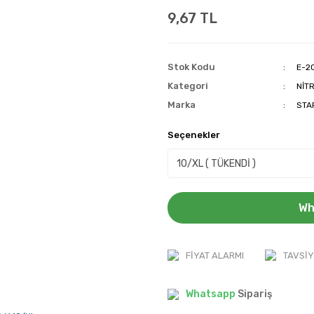
9,67 TL
Stok Kodu
E-2
Kategori
NİT
Marka
STA
Seçenekler
Wh
FIYAT ALARMI
TAVSIY
Whatsapp
Sipariş