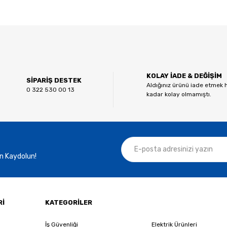
 diğer konularda yetersiz gördüğünüz noktaları öneri formunu kullanarak tar
Bu ürüne ilk yorumu siz yapın!
KOLAY İADE & DEĞİŞİM
Yorum Yaz
SİPARİŞ DESTEK
Aldığınız ürünü iade etmek 
0 322 530 00 13
kadar kolay olmamıştı.
n Kaydolun!
Gönder
Rİ
KATEGORİLER
İş Güvenliği
Elektrik Ürünleri