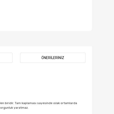
ÖNERILERINIZ
rden biridir. Tam kaplaması sayesinde ıslak ortamlarda
 yorgunluk yaratmaz.