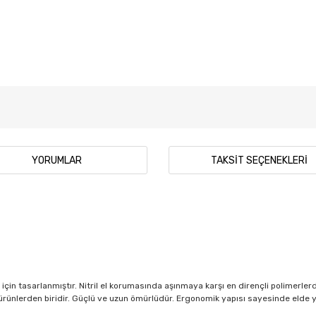
YORUMLAR
TAKSIT SEÇENEKLERI
için tasarlanmıştır. Nitril el korumasında aşınmaya karşı en dirençli polimerle
eal ürünlerden biridir. Güçlü ve uzun ömürlüdür. Ergonomik yapısı sayesinde elde