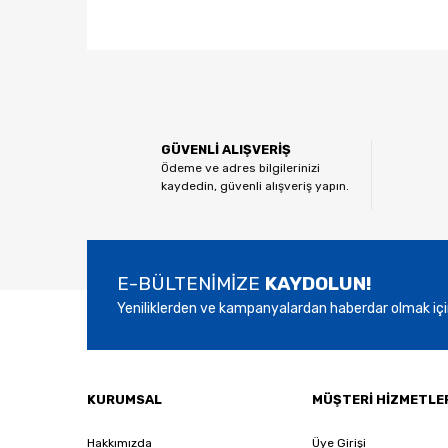
Bu ürünün fiyat bilgisi, resim, ürün açıklamalarında ve
Görüş ve önerileriniz için teşekkür ederiz.
Ürün resmi kalitesiz, bozuk veya görüntülenemiyor.
GÜVENLİ ALIŞVERİŞ
Ürün açıklamasında eksik bilgiler bulunuyor.
Ödeme ve adres bilgilerinizi
kaydedin, güvenli alışveriş yapın.
Ürün bilgilerinde hatalar bulunuyor.
Ürün fiyatı diğer sitelerden daha pahalı.
Bu ürüne benzer farklı alternatifler olmalı.
E-BÜLTENİMİZE
KAYDOLUN!
Yeniliklerden ve kampanyalardan haberdar olmak içi
KURUMSAL
MÜŞTERİ HİZMETLE
Hakkımızda
Üye Girişi