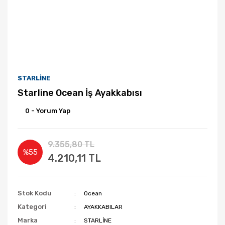
STARLİNE
Starline Ocean İş Ayakkabısı
0 - Yorum Yap
9.355,80 TL
%55
4.210,11 TL
Stok Kodu
Ocean
Kategori
AYAKKABILAR
Marka
STARLİNE