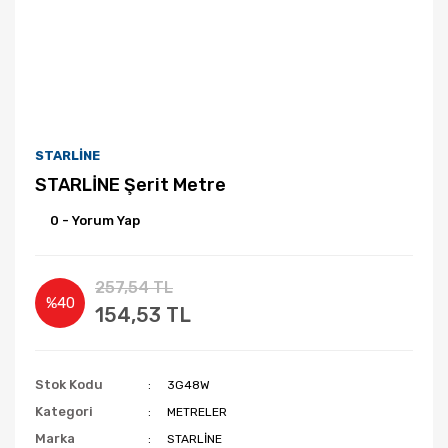
STARLİNE
STARLİNE Şerit Metre
0 - Yorum Yap
257,54 TL
%40
154,53 TL
Stok Kodu
3G48W
Kategori
METRELER
Marka
STARLİNE