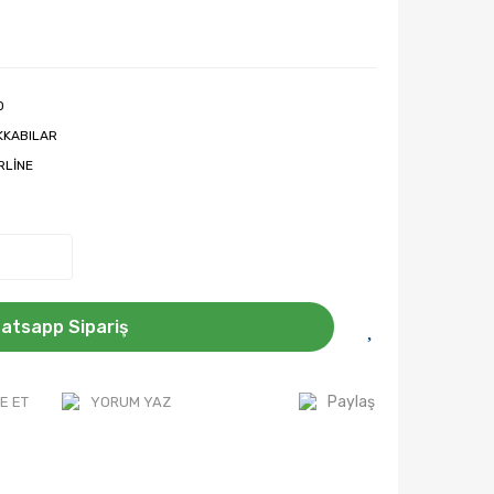
0
KKABILAR
RLİNE
atsapp Sipariş
Paylaş
E ET
YORUM YAZ