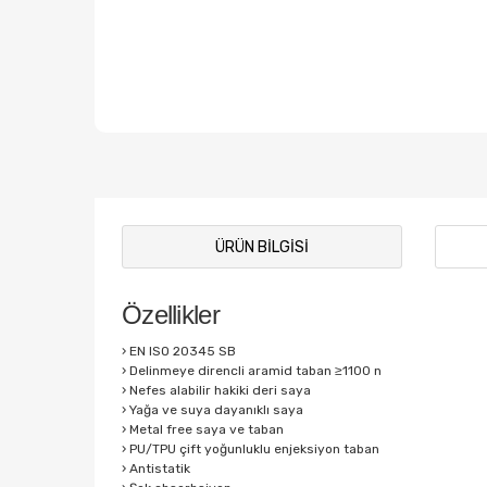
ÜRÜN BILGISI
Özellikler
› EN ISO 20345 SB
› Delinmeye direncli aramid taban ≥1100 n
› Nefes alabilir hakiki deri saya
› Yağa ve suya dayanıklı saya
› Metal free saya ve taban
› PU/TPU çift yoğunluklu enjeksiyon taban
› Antistatik