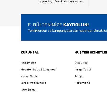
kaydedin, güvenli alışveriş yapın.
Ürün bilgilerinde hatalar bulunuyor.
Ürün fiyatı diğer sitelerden daha pahalı.
Bu ürüne benzer farklı alternatifler olmalı.
E-BÜLTENİMİZE
KAYDOLUN!
Yeniliklerden ve kampanyalardan haberdar olmak içi
KURUMSAL
MÜŞTERİ HİZMETLE
Hakkımızda
Üye Girişi
Mesafeli Satış Sözleşmesi
Kargo Takibi
Kişisel Veriler
İletişim
Gizlilik ve Güvenlik
Hakkımızda
İade Şartları