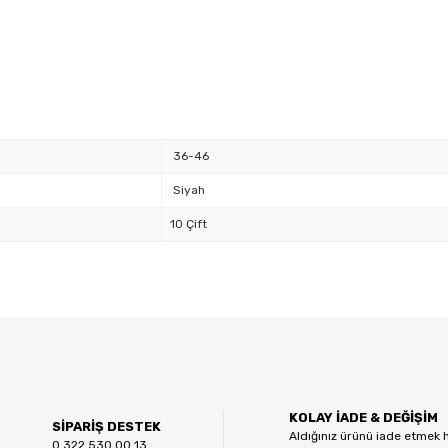
36-46
Siyah
10 Çift
 diğer konularda yetersiz gördüğünüz noktaları öneri formunu kullanarak tar
Bu ürüne ilk yorumu siz yapın!
KOLAY İADE & DEĞİŞİM
Yorum Yaz
SİPARİŞ DESTEK
Aldığınız ürünü iade etmek 
0 322 530 00 13