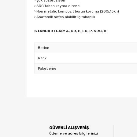
› Şok absorbsiyon
› SRC taban kayma direnci
› Non metalic kompozit burun koruma (200j,15kn)
› Anatomik nefes alabilir iç tabanlık
STANDARTLAR: A, CR, E, FO, P, SRC, B
Beden
Renk
Paketleme
Bu ürünün fiyat bilgisi, resim, ürün açıklamalarında ve
Görüş ve önerileriniz için teşekkür ederiz.
Ürün resmi kalitesiz, bozuk veya görüntülenemiyor.
GÜVENLİ ALIŞVERİŞ
Ürün açıklamasında eksik bilgiler bulunuyor.
Ödeme ve adres bilgilerinizi