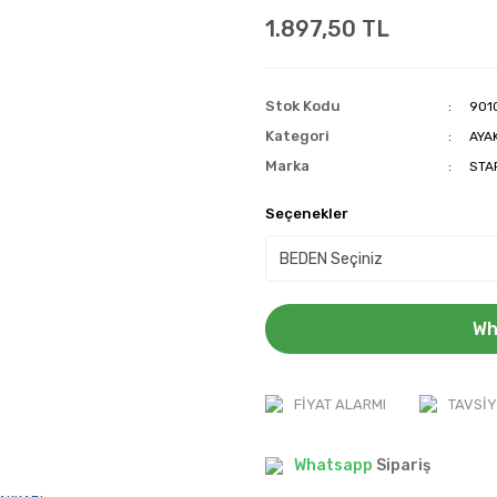
1.897,50 TL
Stok Kodu
901
Kategori
AYA
Marka
STA
Seçenekler
Wh
FIYAT ALARMI
TAVSIY
Whatsapp
Sipariş