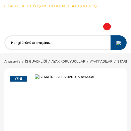
Y İADE & DEĞİŞİM GÜVENLİ ALIŞVERİŞ
Anasayfa
İŞ GÜVENLİĞİ
AYAK KORUYUCULAR
AYAKKABILAR
STARLİ
YENI