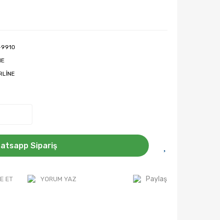
-9910
ME
RLİNE
atsapp Sipariş
Paylaş
E ET
YORUM YAZ