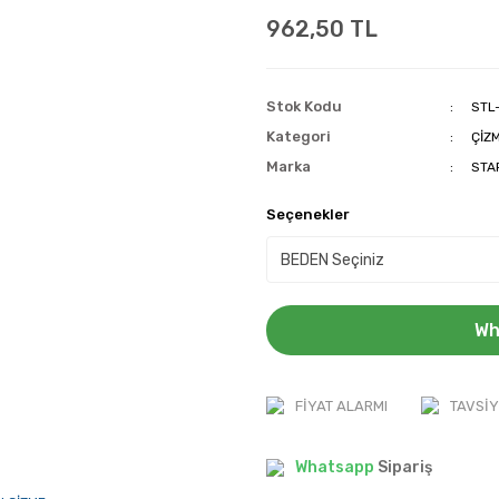
962,50 TL
Stok Kodu
STL
Kategori
ÇİZ
Marka
STA
Seçenekler
Wh
FIYAT ALARMI
TAVSIY
Whatsapp
Sipariş