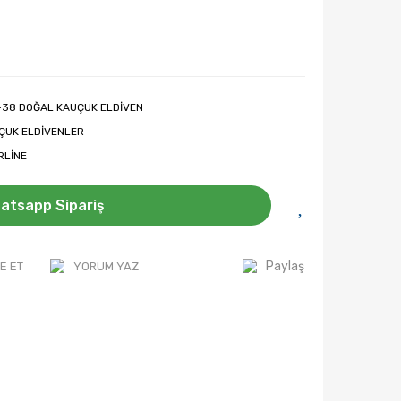
-38 DOĞAL KAUÇUK ELDİVEN
ÇUK ELDİVENLER
RLİNE
atsapp Sipariş
Paylaş
E ET
YORUM YAZ