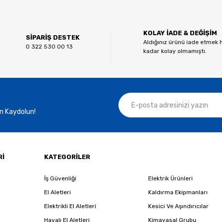
Bu ürüne ilk yorumu siz yapın!
KOLAY İADE & DEĞİŞİM
Yorum Yaz
SİPARİŞ DESTEK
Aldığınız ürünü iade etmek 
0 322 530 00 13
kadar kolay olmamıştı.
n Kaydolun!
Gönder
Rİ
KATEGORİLER
İş Güvenliği
Elektrik Ürünleri
El Aletleri
Kaldırma Ekipmanları
Elektrikli El Aletleri
Kesici Ve Aşındırıcılar
Havalı El Aletleri
Kimayasal Grubu