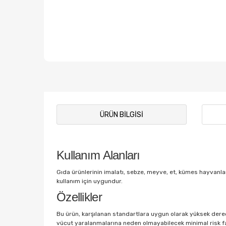
ÜRÜN BILGISI
Kullanım Alanları
Gıda ürünlerinin imalatı, sebze, meyve, et, kümes hayvanları
kullanım için uygundur.
Özellikler
Bu ürün, karşılanan standartlara uygun olarak yüksek derec
vücut yaralanmalarına neden olmayabilecek minimal risk fakt