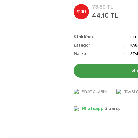
73,50 TL
%40
44,10 TL
Stok Kodu
STL
Kategori
KAU
Marka
STA
Wh
FIYAT ALARMI
TAVSIY
Whatsapp
Sipariş