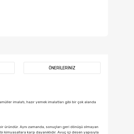
ÖNERILERINIZ
müller imalatı, hazır yemek imalatları gibi bir çok alanda
ş bir üründür. Aynı zamanda, sonuçları geri dönüşü olmayan
i kimyasallara karşı dayanıklıdır. Avuç içi desen yapısıyla