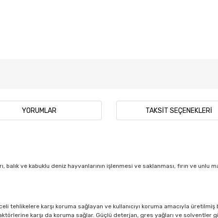
YORUMLAR
TAKSIT SEÇENEKLERI
, balık ve kabuklu deniz hayvanlarının işlenmesi ve saklanması, fırın ve unlu ma
eli tehlikelere karşı koruma sağlayan ve kullanıcıyı koruma amacıyla üretilmi
örlerine karşı da koruma sağlar. Güçlü deterjan, gres yağları ve solventler gib