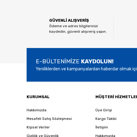
Görüş ve önerileriniz için teşekkür ederiz.
Ürün resmi kalitesiz, bozuk veya görüntülenemiyor.
GÜVENLİ ALIŞVERİŞ
Ürün açıklamasında eksik bilgiler bulunuyor.
Ödeme ve adres bilgilerinizi
kaydedin, güvenli alışveriş yapın.
Ürün bilgilerinde hatalar bulunuyor.
Ürün fiyatı diğer sitelerden daha pahalı.
Bu ürüne benzer farklı alternatifler olmalı.
E-BÜLTENİMİZE
KAYDOLUN!
Yeniliklerden ve kampanyalardan haberdar olmak içi
KURUMSAL
MÜŞTERİ HİZMETLE
Hakkımızda
Üye Girişi
Mesafeli Satış Sözleşmesi
Kargo Takibi
Kişisel Veriler
İletişim
Gizlilik ve Güvenlik
Hakkımızda