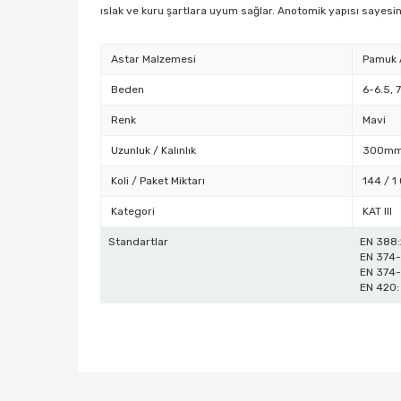
ıslak ve kuru şartlara uyum sağlar. Anotomik yapısı sayesin
Astar Malzemesi
Pamuk 
Beden
6-6.5, 7
Renk
Mavi
Uzunluk / Kalınlık
300mm
Koli / Paket Miktarı
144 / 1 
Kategori
KAT III
Standartlar
EN 388:
EN 374-
EN 374
EN 420:
Bu ürünün fiyat bilgisi, resim, ürün açıklamalarında ve