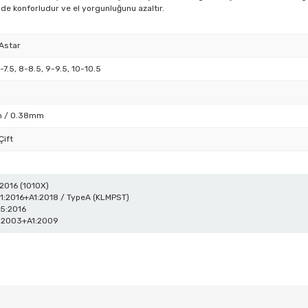
de konforludur ve el yorgunluğunu azaltır.
Astar
-7.5, 8-8.5, 9-9.5, 10-10.5
 / 0.38mm
Çift
2016 (1010X)
1:2016+A1:2018 / TypeA (KLMPST)
-5:2016
 2003+A1:2009
 diğer konularda yetersiz gördüğünüz noktaları öneri formunu kullanarak tar