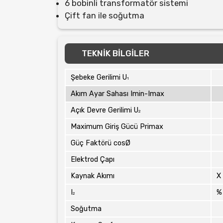
6 bobinli transformatör sistemi
Çift fan ile soğutma
TEKNİK BİLGİLER
Şebeke Gerilimi U
1
Akım Ayar Sahası Imin-Imax
Açık Devre Gerilimi U
2
Maximum Giriş Gücü Primax
Güç Faktörü cosØ
Elektrod Çapı
Kaynak Akımı
X
I
%
2
Soğutma