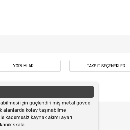
YORUMLAR
TAKSIT SEÇENEKLERI
ılabilmesi için güçlendirilmiş metal gövde
Bu ürünün fiyat 
k alanlarda kolay taşınabilme
yetersiz gördüğü
ile kademesiz kaynak akımı ayarı
iletebilirsiniz.
Görüş ve öneriler
kanik skala