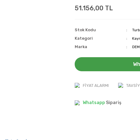
51.156,00 TL
Stok Kodu
Tur
Kategori
Kayn
Marka
DEMİ
Wh
FIYAT ALARMI
TAVSIY
Whatsapp
Sipariş