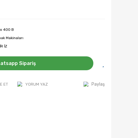
bo 400 B
ak Makinaları
R İZ
atsapp Sipariş
Paylaş
E ET
YORUM YAZ