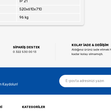
IP 21
520x610x710
96 kg
KOLAY İADE & DEĞİŞİM
SİPARİŞ DESTEK
Aldığınız ürünü iade etmek 
0 322 530 00 13
kadar kolay olmamıştı.
n Kaydolun!
Rİ
KATEGORİLER