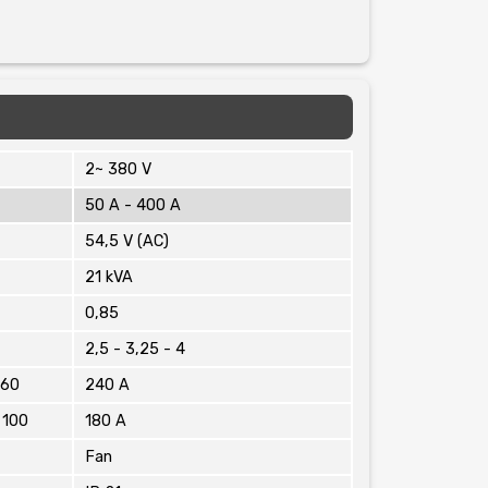
Ürün resmi ka
Ürün açıklama
Ürün bilgiler
Ürün fiyatı d
Bu ürüne benze
2~ 380 V
50 A - 400 A
54,5 V (AC)
21 kVA
0,85
2,5 - 3,25 - 4
 60
240 A
 100
180 A
Fan