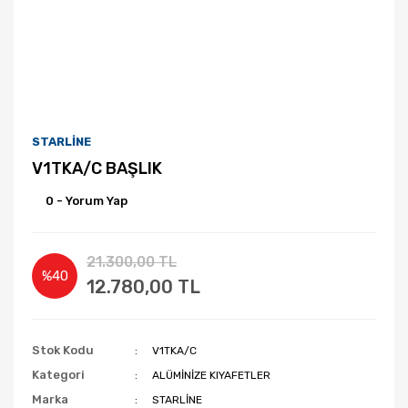
STARLİNE
V1TKA/C BAŞLIK
0 - Yorum Yap
21.300,00 TL
%40
12.780,00 TL
Stok Kodu
V1TKA/C
Kategori
ALÜMİNİZE KIYAFETLER
Marka
STARLİNE