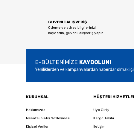
Görüş ve önerileriniz için teşekkür ederiz.
Ürün resmi kalitesiz, bozuk veya görüntülenemiyor.
GÜVENLİ ALIŞVERİŞ
Ürün açıklamasında eksik bilgiler bulunuyor.
Ödeme ve adres bilgilerinizi
kaydedin, güvenli alışveriş yapın.
Ürün bilgilerinde hatalar bulunuyor.
Ürün fiyatı diğer sitelerden daha pahalı.
Bu ürüne benzer farklı alternatifler olmalı.
E-BÜLTENİMİZE
KAYDOLUN!
Yeniliklerden ve kampanyalardan haberdar olmak içi
KURUMSAL
MÜŞTERİ HİZMETLE
Hakkımızda
Üye Girişi
Mesafeli Satış Sözleşmesi
Kargo Takibi
Kişisel Veriler
İletişim