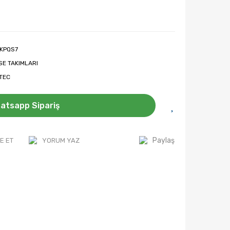
KPQS7
SE TAKIMLARI
-TEC
atsapp Sipariş
Paylaş
E ET
YORUM YAZ