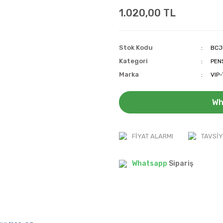
1.020,00 TL
Stok Kodu
BCJ
Kategori
PEN
Marka
VIP
Wh
FIYAT ALARMI
TAVSIY
Whatsapp
Sipariş