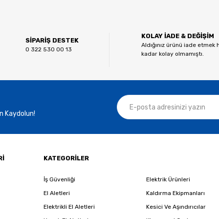
Bu ürüne ilk yorumu siz yapın!
KOLAY İADE & DEĞİŞİM
Yorum Yaz
SİPARİŞ DESTEK
Aldığınız ürünü iade etmek 
0 322 530 00 13
kadar kolay olmamıştı.
n Kaydolun!
Gönder
Rİ
KATEGORİLER
İş Güvenliği
Elektrik Ürünleri
El Aletleri
Kaldırma Ekipmanları
Elektrikli El Aletleri
Kesici Ve Aşındırıcılar