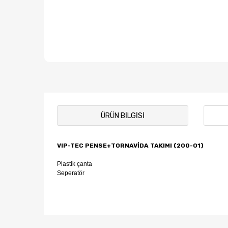
ÜRÜN BILGISI
VIP-TEC PENSE+TORNAVİDA TAKIMI (200-01)
Plastik çanta
Seperatör
Bu ürünün fiyat bilgisi, resim, ürün açıklamalarında ve