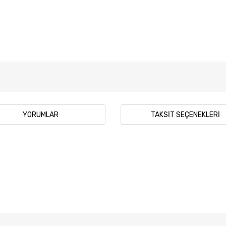
YORUMLAR
TAKSIT SEÇENEKLERI
 diğer konularda yetersiz gördüğünüz noktaları öneri formunu kullanarak tar