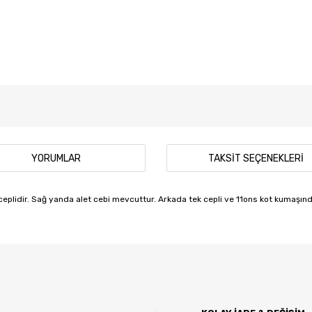
YORUMLAR
TAKSIT SEÇENEKLERI
 ceplidir. Sağ yanda alet cebi mevcuttur. Arkada tek cepli ve 11ons kot kumaşında
 diğer konularda yetersiz gördüğünüz noktaları öneri formunu kullanarak tar
Bu ürüne ilk yorumu siz yapın!