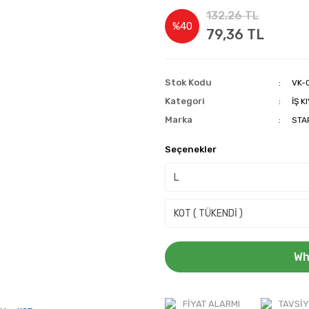
132,26 TL
%40
79,36 TL
Stok Kodu
VK-
Kategori
İŞ K
Marka
STA
Seçenekler
Wh
FIYAT ALARMI
TAVSIY