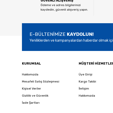
GÜVENLİ ALIŞVERİŞ
Ürün açıklamasında eksik bilgiler bulunuyor.
Ödeme ve adres bilgilerinizi
kaydedin, güvenli alışveriş yapın.
Ürün bilgilerinde hatalar bulunuyor.
Ürün fiyatı diğer sitelerden daha pahalı.
Bu ürüne benzer farklı alternatifler olmalı.
E-BÜLTENİMİZE
KAYDOLUN!
Yeniliklerden ve kampanyalardan haberdar olmak içi
KURUMSAL
MÜŞTERİ HİZMETLE
Hakkımızda
Üye Girişi
Mesafeli Satış Sözleşmesi
Kargo Takibi
Kişisel Veriler
İletişim
Gizlilik ve Güvenlik
Hakkımızda
İade Şartları