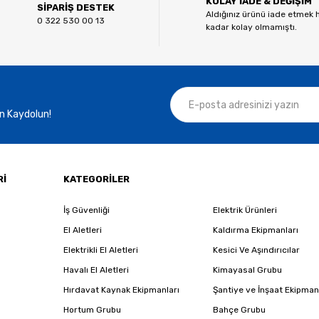
KOLAY İADE & DEĞİŞİM
Yorum Yaz
SİPARİŞ DESTEK
Aldığınız ürünü iade etmek 
0 322 530 00 13
kadar kolay olmamıştı.
n Kaydolun!
Gönder
Rİ
KATEGORİLER
İş Güvenliği
Elektrik Ürünleri
El Aletleri
Kaldırma Ekipmanları
Elektrikli El Aletleri
Kesici Ve Aşındırıcılar
Havalı El Aletleri
Kimayasal Grubu
Hırdavat Kaynak Ekipmanları
Şantiye ve İnşaat Ekipman
Hortum Grubu
Bahçe Grubu