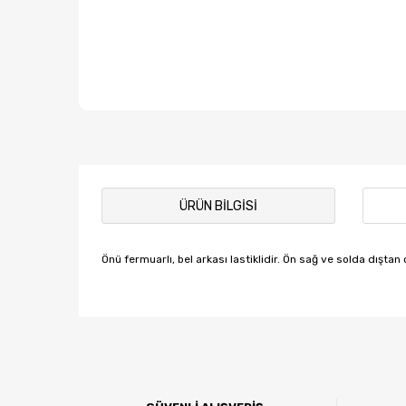
ÜRÜN BILGISI
Önü fermuarlı, bel arkası lastiklidir. Ön sağ ve solda dıştan
Bu ürünün fiyat bilgisi, resim, ürün açıklamalarında ve
Görüş ve önerileriniz için teşekkür ederiz.
Ürün resmi kalitesiz, bozuk veya görüntülenemiyor.