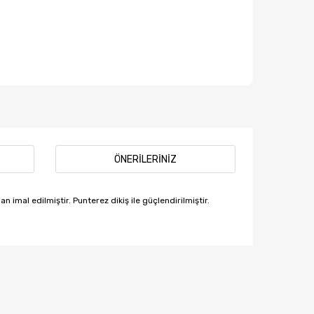
ÖNERILERINIZ
n imal edilmiştir. Punterez dikiş ile güçlendirilmiştir.
afımıza iletebilirsiniz.