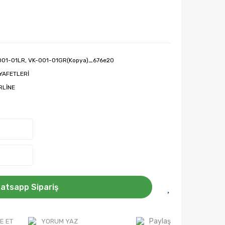
001-01LR, VK-001-01GR(Kopya)_676e20
IYAFETLERİ
RLİNE
atsapp Sipariş
Paylaş
E ET
YORUM YAZ