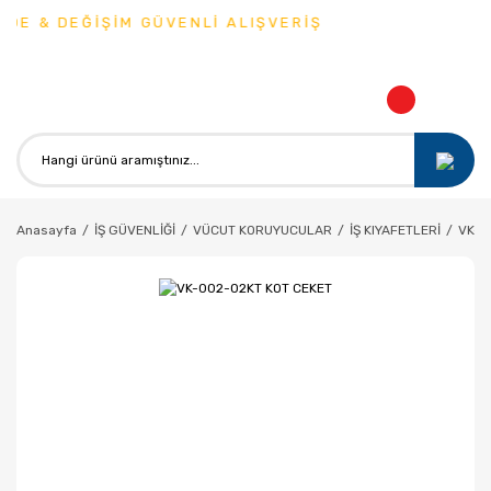
DE & DEĞİŞİM GÜVENLİ ALIŞVERİŞ
Anasayfa
İŞ GÜVENLİĞİ
VÜCUT KORUYUCULAR
İŞ KIYAFETLERİ
VK-0