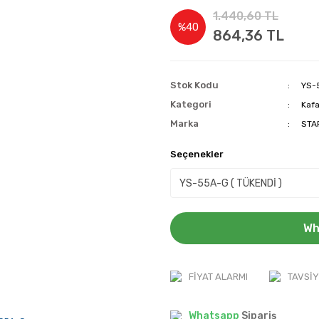
1.440,60 TL
%40
864,36 TL
Stok Kodu
YS-
Kategori
Kafa
Marka
STA
Seçenekler
Wh
FIYAT ALARMI
TAVSIY
Whatsapp
Sipariş