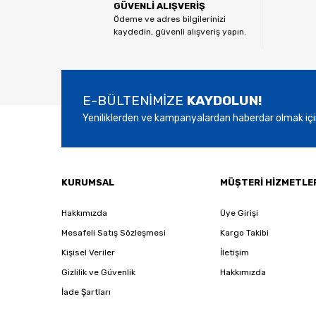
GÜVENLİ ALIŞVERİŞ
Ürün açıklamasında eksik bilgiler bulunuyor.
Ödeme ve adres bilgilerinizi
kaydedin, güvenli alışveriş yapın.
Ürün bilgilerinde hatalar bulunuyor.
Ürün fiyatı diğer sitelerden daha pahalı.
Bu ürüne benzer farklı alternatifler olmalı.
E-BÜLTENİMİZE
KAYDOLUN!
Yeniliklerden ve kampanyalardan haberdar olmak içi
KURUMSAL
MÜŞTERİ HİZMETLE
Hakkımızda
Üye Girişi
Mesafeli Satış Sözleşmesi
Kargo Takibi
Kişisel Veriler
İletişim
Gizlilik ve Güvenlik
Hakkımızda
İade Şartları