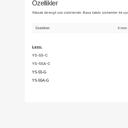
Özellikler
Yüksek dirençli yüz vizörleridir. Basa takılır sistemler ile u
Özellikler
3 mm k
Lens:
YS-55-C
YS-55A-C
YS-55-G
YS-55A-G
Bu ürünün fiyat bilgisi, resim, ürün açıklamalarında ve
Görüş ve önerileriniz için teşekkür ederiz.
Ürün resmi kalitesiz, bozuk veya görüntülenemiyor.