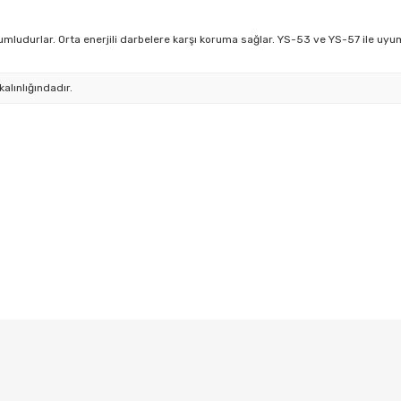
yumludurlar.
Orta enerjili darbelere karşı koruma sağlar. YS-53 ve YS-57 ile uyu
alınlığındadır.
 diğer konularda yetersiz gördüğünüz noktaları öneri formunu kullanarak tar
Bu ürüne ilk yorumu siz yapın!