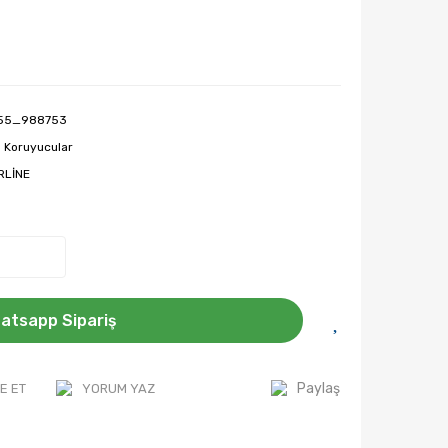
55_988753
 Koruyucular
RLİNE
atsapp Sipariş
Paylaş
E ET
YORUM YAZ