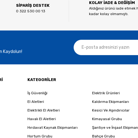
KOLAY İADE & DEĞİŞİM
Yorum Yaz
SİPARİŞ DESTEK
Aldığınız ürünü iade etmek 
0 322 530 00 13
kadar kolay olmamıştı.
n Kaydolun!
Gönder
Rİ
KATEGORİLER
İş Güvenliği
Elektrik Ürünleri
El Aletleri
Kaldırma Ekipmanları
Elektrikli El Aletleri
Kesici Ve Aşındırıcılar
Havalı El Aletleri
Kimayasal Grubu
Hırdavat Kaynak Ekipmanları
Şantiye ve İnşaat Ekipman
Hortum Grubu
Bahçe Grubu