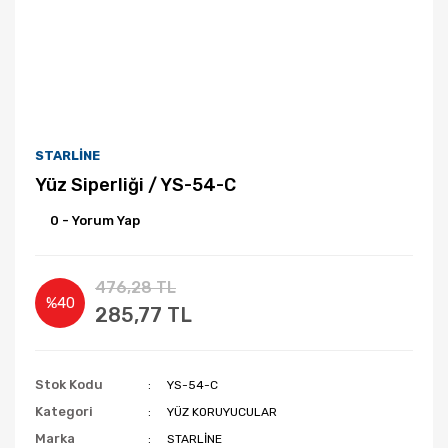
STARLİNE
Yüz Siperliği / YS-54-C
0 - Yorum Yap
476,28 TL
%40
285,77 TL
Stok Kodu
YS-54-C
Kategori
YÜZ KORUYUCULAR
Marka
STARLİNE