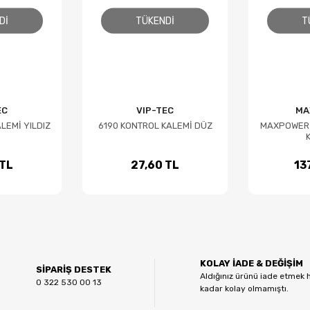
DI
TÜKENDI
T
EC
VIP-TEC
MA
LEMİ YILDIZ
6190 KONTROL KALEMİ DÜZ
MAXPOWER 
 TL
27,60 TL
13
KOLAY İADE & DEĞİŞİM
SİPARİŞ DESTEK
Aldığınız ürünü iade etmek 
0 322 530 00 13
kadar kolay olmamıştı.