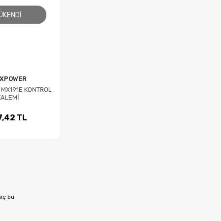
ÜKENDI
XPOWER
MX191E KONTROL
KALEMİ
7,42 TL
hiç bu