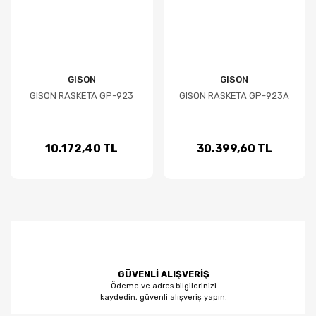
GISON
GISON
GISON RASKETA GP-923
GISON RASKETA GP-923A
10.172,40 TL
30.399,60 TL
GÜVENLİ ALIŞVERİŞ
Ödeme ve adres bilgilerinizi
kaydedin, güvenli alışveriş yapın.