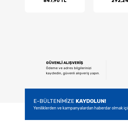
847,90 TL
292,24
GÜVENLİ ALIŞVERİŞ
Ödeme ve adres bilgilerinizi
kaydedin, güvenli alışveriş yapın.
E-BÜLTENİMİZE
KAYDOLUN!
Yeniliklerden ve kampanyalardan haberdar olmak içi