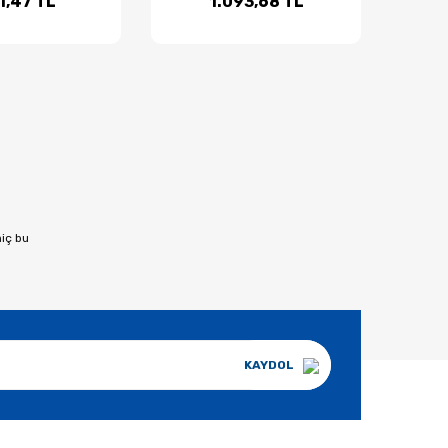
1,47 TL
1.093,68 TL
hiç bu
KAYDOL