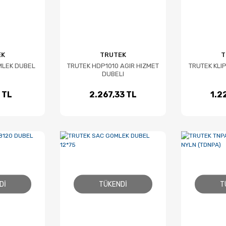
EK
TRUTEK
T
MLEK DUBEL
TRUTEK HDP1010 AGIR HIZMET
TRUTEK KLI
5
DUBELI
 TL
2.267,33 TL
1.2
DI
TÜKENDI
T