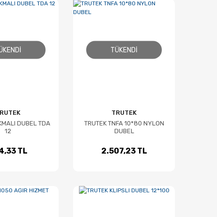
ÜKENDI
TÜKENDI
RUTEK
TRUTEK
KMALI DUBEL TDA
TRUTEK TNFA 10*80 NYLON
12
DUBEL
4,33 TL
2.507,23 TL