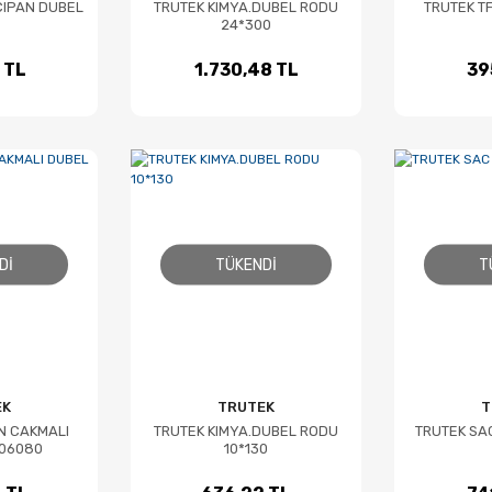
CIPAN DUBEL
TRUTEK KIMYA.DUBEL RODU
TRUTEK T
24*300
 TL
1.730,48 TL
39
DI
TÜKENDI
T
EK
TRUTEK
T
N CAKMALI
TRUTEK KIMYA.DUBEL RODU
TRUTEK SA
06080
10*130