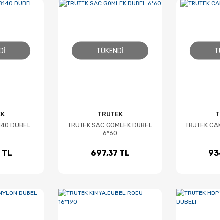
DI
TÜKENDI
T
EK
TRUTEK
T
140 DUBEL
TRUTEK SAC GOMLEK DUBEL
TRUTEK CA
6*60
 TL
697,37 TL
93