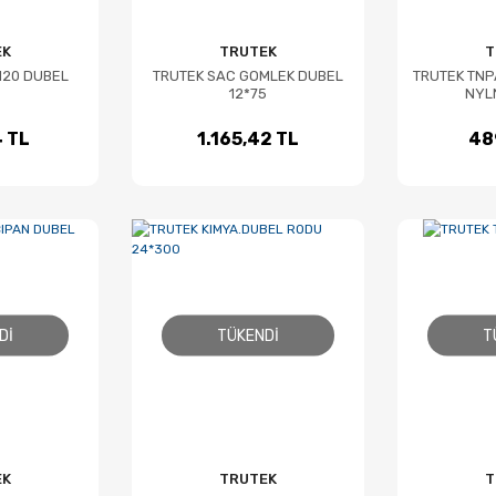
EK
TRUTEK
T
120 DUBEL
TRUTEK SAC GOMLEK DUBEL
TRUTEK TNP
12*75
NYL
 TL
1.165,42 TL
48
DI
TÜKENDI
T
EK
TRUTEK
T