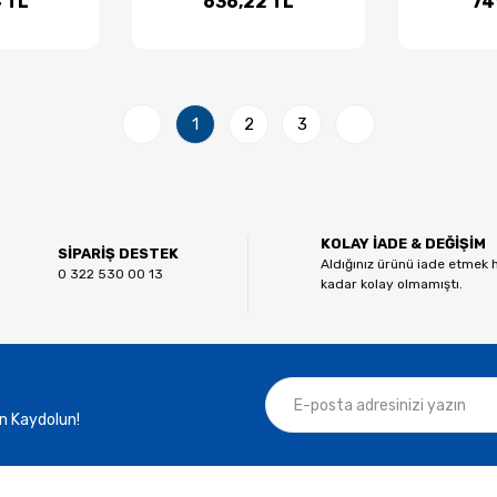
 TL
636,22 TL
74
1
2
3
KOLAY İADE & DEĞİŞİM
SİPARİŞ DESTEK
Aldığınız ürünü iade etmek 
0 322 530 00 13
kadar kolay olmamıştı.
n Kaydolun!