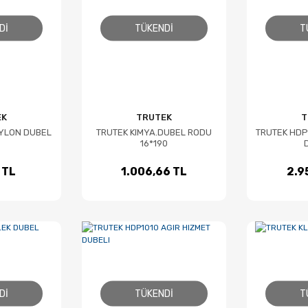
DI
TÜKENDI
T
EK
TRUTEK
T
NYLON DUBEL
TRUTEK KIMYA.DUBEL RODU
TRUTEK HDP
16*190
 TL
1.006,66 TL
2.9
DI
TÜKENDI
T