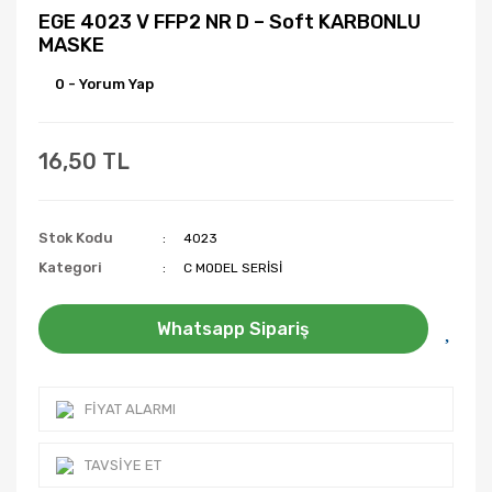
EGE 4023 V FFP2 NR D – Soft KARBONLU
MASKE
0 - Yorum Yap
16,50 TL
Stok Kodu
4023
Kategori
C MODEL SERİSİ
Whatsapp Sipariş
FIYAT ALARMI
TAVSIYE ET