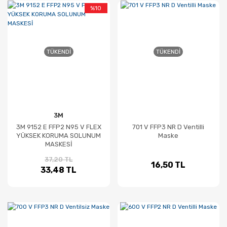
%10
TÜKENDI
TÜKENDI
3M
3M 9152 E FFP2 N95 V FLEX
701 V FFP3 NR D Ventilli
YÜKSEK KORUMA SOLUNUM
Maske
MASKESİ
37,20 TL
16,50 TL
33,48 TL