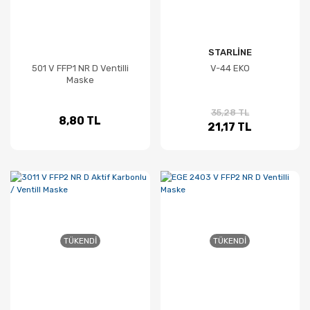
STARLİNE
501 V FFP1 NR D Ventilli
V-44 EKO
Maske
35,28 TL
8,80 TL
21,17 TL
TÜKENDI
TÜKENDI