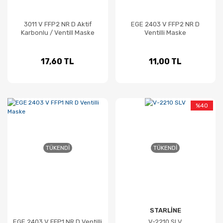
3011 V FFP2 NR D Aktif
EGE 2403 V FFP2 NR D
Karbonlu / Ventill Maske
Ventilli Maske
17,60 TL
11,00 TL
%40
TÜKENDI
TÜKENDI
STARLİNE
EGE 2403 V FFP1 NR D Ventilli
V-2210 SLV