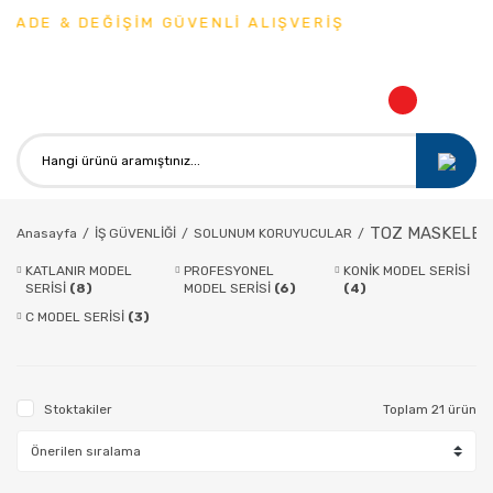
DE & DEĞİŞİM GÜVENLİ ALIŞVERİŞ
TOZ MASKELER
Anasayfa
İŞ GÜVENLİĞİ
SOLUNUM KORUYUCULAR
KATLANIR MODEL
PROFESYONEL
KONİK MODEL SERİSİ
SERİSİ
(8)
MODEL SERİSİ
(6)
(4)
C MODEL SERİSİ
(3)
Stoktakiler
Toplam 21 ürün