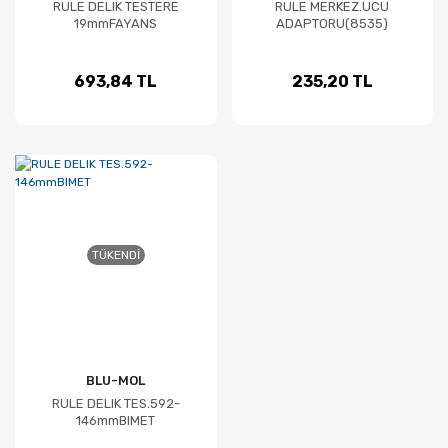
RULE DELIK TESTERE
RULE MERKEZ.UCU
19mmFAYANS
ADAPTORU(8535)
693,84 TL
235,20 TL
TÜKENDI
BLU-MOL
RULE DELIK TES.592-
146mmBIMET